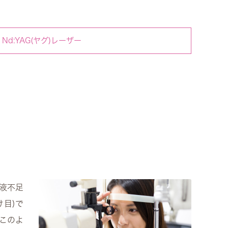
Nd:YAG(ヤグ)レーザー
液不足
目)で
このよ