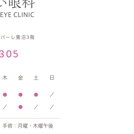
リバーレ鷺沼3階
7305
木
金
土
日
●
●
●
／
／
●
／
／
手術：
月曜・木曜午後