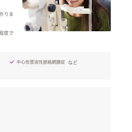
作りま
程度で
瘤
中心性漿液性脈絡網膜症
など