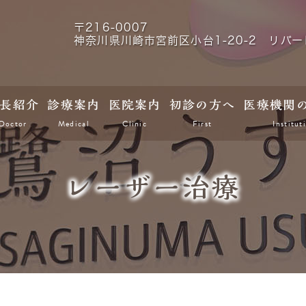
〒216-0007
神奈川県川崎市宮前区小台1-20-2 リバー
長紹介
診療案内
医院案内
初診の方へ
医療機関
Doctor
Medical
Clinic
First
Institut
レーザー治療