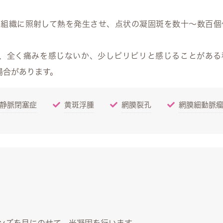
膜の組織に照射して熱を発生させ、点状の凝固斑を数十〜数百個
ので、全く痛みを感じないか、少しピリピリと感じることがある
場合があります。
静脈閉塞症
黄斑浮腫
網膜裂孔
網膜細動脈