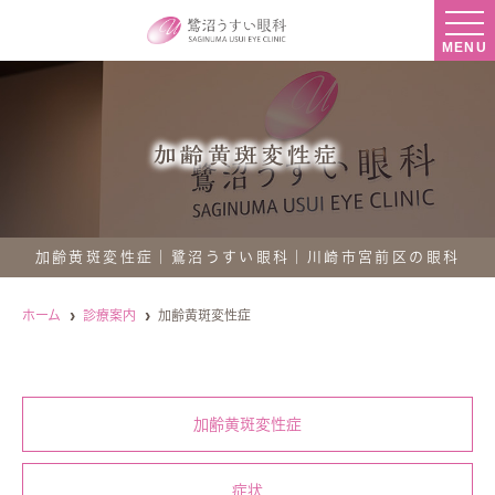
MENU
加齢黄斑変性症
加齢黄斑変性症｜鷺沼うすい眼科｜川崎市宮前区の眼科
ホーム
診療案内
加齢黄斑変性症
加齢黄斑変性症
症状