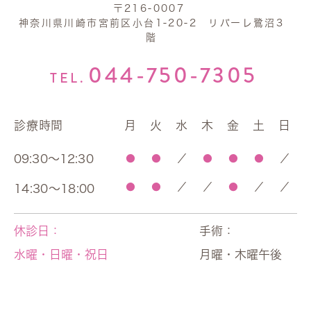
〒216-0007
神奈川県川崎市宮前区小台1-20-2 リバーレ鷺沼3
階
044-750-7305
TEL.
診療時間
月
火
水
木
金
土
日
09:30～12:30
●
●
／
●
●
●
／
●
●
／
／
●
／
／
14:30～18:00
休診日：
手術：
水曜・日曜・祝日
月曜・木曜午後