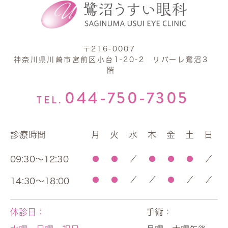
〒216-0007
神奈川県川崎市宮前区小台1-20-2 リバーレ鷺沼3
階
044-750-7305
TEL.
診療時間
月
火
水
木
金
土
日
09:30～12:30
●
●
／
●
●
●
／
●
●
／
／
●
／
／
14:30～18:00
休診日：
手術：