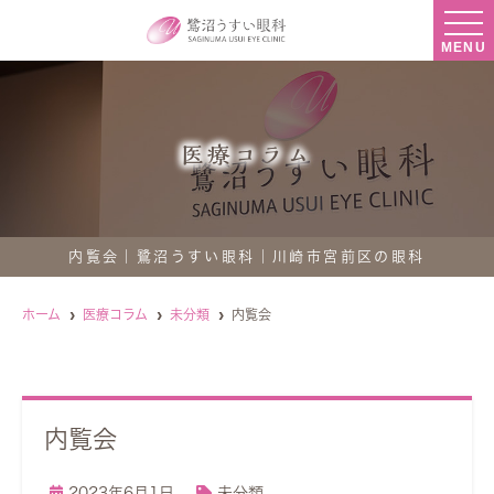
MENU
医療コラム
内覧会｜鷺沼うすい眼科｜川崎市宮前区の眼科
ホーム
医療コラム
未分類
内覧会
内覧会
2023年6月1日
未分類