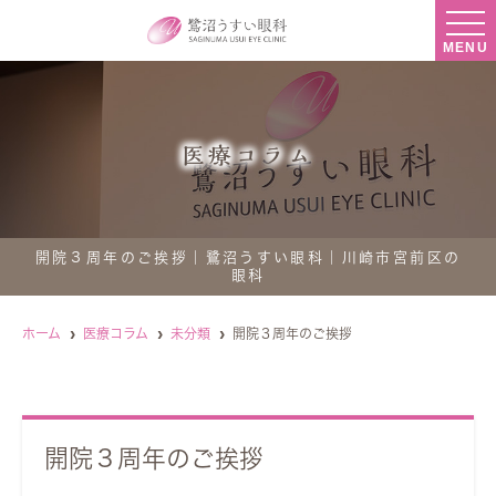
MENU
医療コラム
開院３周年のご挨拶｜鷺沼うすい眼科｜川崎市宮前区の
眼科
ホーム
医療コラム
未分類
開院３周年のご挨拶
開院３周年のご挨拶