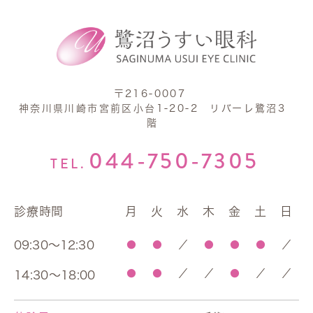
〒216-0007
神奈川県川崎市宮前区小台1-20-2 リバーレ鷺沼3
階
044-750-7305
TEL.
診療時間
月
火
水
木
金
土
日
09:30～12:30
●
●
／
●
●
●
／
●
●
／
／
●
／
／
14:30～18:00